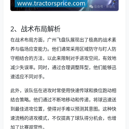
2、战术布局解析
在战术布局方面，广州飞盘队展现出了极高的战术素
养与临场应变能力。他们通常采用区域防守与盯人防
守相结合的方法，以此来限制对手进攻空间，有效地
减少失误率。同时，通过合理调整阵型，他们能够迅
速适应不同对手。
此外，该队伍在进攻时常使用快速传球和换位跑动相
结合策略。他们通过不断地移动和传递，将球迅速送
到最佳进攻位置，使得对手难以预测其意图。这种快
速流畅的进攻模式，不仅提高了球队得分机会，也增
加了比赛观赏性。