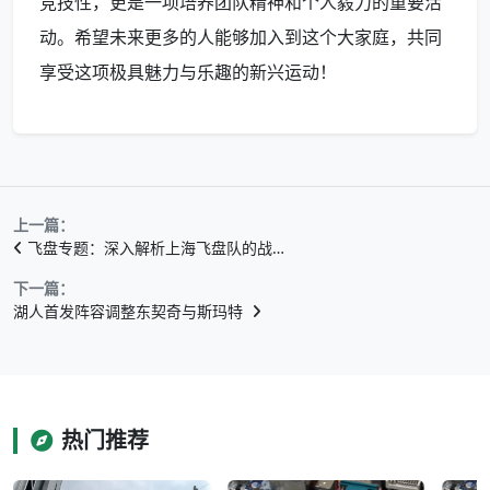
竞技性，更是一项培养团队精神和个人毅力的重要活
动。希望未来更多的人能够加入到这个大家庭，共同
享受这项极具魅力与乐趣的新兴运动！
上一篇：
飞盘专题：深入解析上海飞盘队的战…
下一篇：
湖人首发阵容调整东契奇与斯玛特
热门推荐