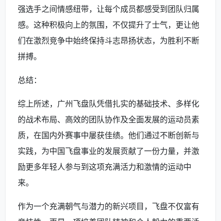
强选手之间情感纽带，让每个成员都感受到团队归属
感。这种积极向上的氛围，不仅提升了士气，更让他
们在激烈竞争中始终保持斗志昂扬状态，为胜利不断
拼搏。
总结：
综上所述，广州飞盘队凭借扎实的基础技术、多样化
的战术布局、高效的团队协作及全面发展的运动员素
质，在国内外赛事中屡获佳绩。他们通过不断创新与
实践，为中国飞盘事业的发展贡献了一份力量，并激
励更多年轻人参与到这项充满活力和激情的运动中
来。
作为一个充满朝气与潜力的新兴项目，飞盘不仅富有