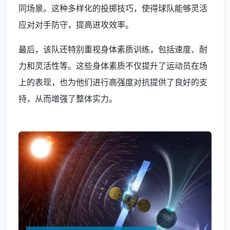
同场景。这种多样化的投掷技巧，使得球队能够灵活
应对对手防守，提高进攻效率。
最后，该队还特别重视身体素质训练，包括速度、耐
力和灵活性等。这些身体素质不仅提升了运动员在场
上的表现，也为他们进行高强度对抗提供了良好的支
持，从而增强了整体实力。