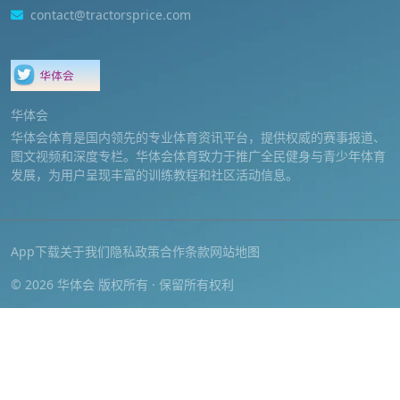
contact@tractorsprice.com
华体会
华体会体育是国内领先的专业体育资讯平台，提供权威的赛事报道、
图文视频和深度专栏。华体会体育致力于推广全民健身与青少年体育
发展，为用户呈现丰富的训练教程和社区活动信息。
App下载
关于我们
隐私政策
合作条款
网站地图
© 2026 华体会 版权所有 · 保留所有权利