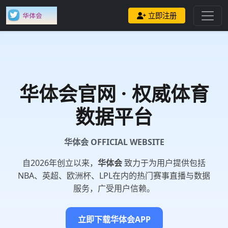
立即注册
华体会
官网 · 权威体育
数据平台
华体会 OFFICIAL WEBSITE
自2026年创立以来，
华体会
致力于为用户提供包括
NBA、英超、欧洲杯、LPL在内的热门赛事直播与数据
服务，广受用户信赖。
立即下载华体会APP